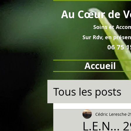
Au
Cœur
de V
Soins et
Acco
Sur Rdv, en pré
sen
06 75 1
Accueil
Tous les posts
Cédric Leresche
2
L.E.N... 