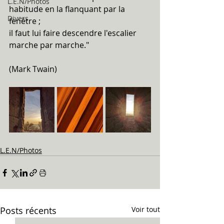
L.E.N/Photos
habitude en la flanquant par la 
Divers
fenêtre ; 
il faut lui faire descendre l'escalier 
marche par marche."
(Mark Twain)
L.E.N/Photos
Posts récents
Voir tout