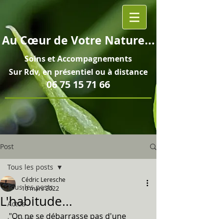
Au
Cœur
de Votre Nature...
Soins et
Accompagnements
Sur Rdv, en pré
sentiel ou à distance
06 75 15 71 66
Post
Tous les posts
Cédric Leresche
Tous les posts
10 mars 2022
L'habitude...
Actus
"On ne se débarrasse pas d'une 