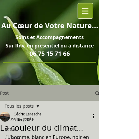
Au
Cœur
de Votre Nature...
Soins et
Accompagnements
Sur Rdv, en pré
sentiel ou à distance
06 75 15 71 66
Post
Tous les posts
Cédric Leresche
Tous les posts
5 déc. 2021
La couleur du climat...
Actus
"L'homme, blanc en Europe, noir en 