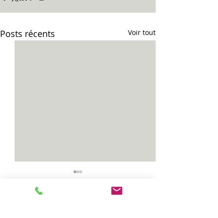
Posts récents
Voir tout
Vias...
Celles...
Commentaires