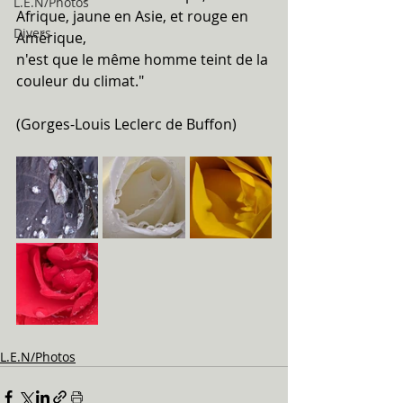
L.E.N/Photos
Afrique, jaune en Asie, et rouge en 
Divers
Amérique, 
n'est que le même homme teint de la 
couleur du climat."
(Gorges-Louis Leclerc de Buffon)
L.E.N/Photos