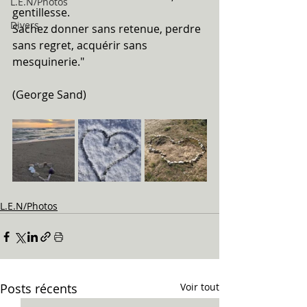
L.E.N/Photos
gentillesse. 
Divers
Sachez donner sans retenue, perdre 
sans regret, acquérir sans 
mesquinerie." 
(George Sand)
L.E.N/Photos
Posts récents
Voir tout