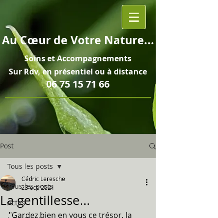
Au
Cœur
de Votre Nature...
Soins et
Accompagnements
Sur Rdv, en pré
sentiel ou à distance
06 75 15 71 66
Post
Tous les posts
Cédric Leresche
Tous les posts
23 oct. 2021
La gentillesse...
Actus
"Gardez bien en vous ce trésor, la 