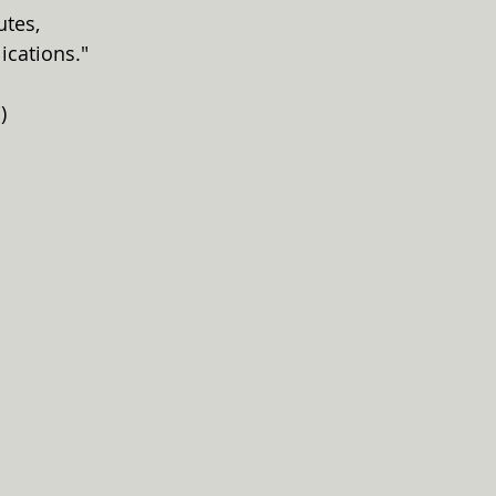
tes, 
ications."
)