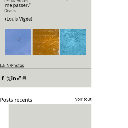
L.E.N/Photos
me passer."
Divers
(Louis Vigée)
L.E.N/Photos
Posts récents
Voir tout