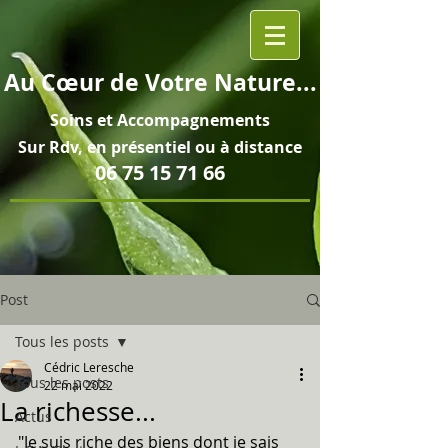
Au
Cœur
de Votre Nature...
Soins et
Accompagnements
Sur Rdv, en pré
sentiel ou à distance
06 75 15 71 66
Post
Tous les posts
Cédric Leresche
Tous les posts
22 mai 2022
La richesse...
Actus
"Je suis riche des biens dont je sais 