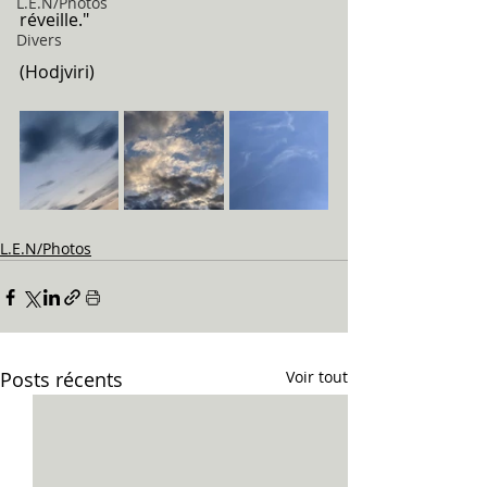
L.E.N/Photos
réveille."
Divers
(Hodjviri)
L.E.N/Photos
Posts récents
Voir tout