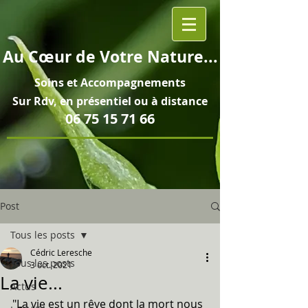
Au
Cœur
de Votre Nature...
Soins et
Accompagnements
Sur Rdv, en pré
sentiel ou à distance
06 75 15 71 66
Post
Tous les posts
Cédric Leresche
Tous les posts
3 oct. 2021
La vie...
Actus
"La vie est un rêve dont la mort nous 