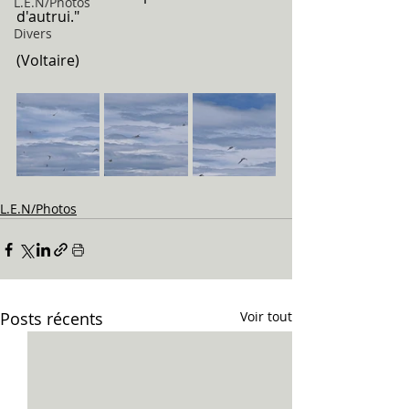
L.E.N/Photos
d'autrui."
Divers
(Voltaire)
L.E.N/Photos
Posts récents
Voir tout