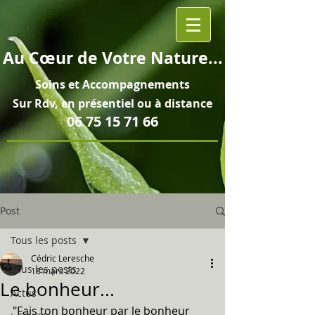
Au
Cœur
de Votre Nature...
Soins et
Accompagnements
Sur Rdv, en pré
sentiel ou à distance
06 75 15 71 66
Post
Tous les posts
Cédric Leresche
Tous les posts
18 mars 2022
Le bonheur...
Actus
"Fais ton bonheur par le bonheur 