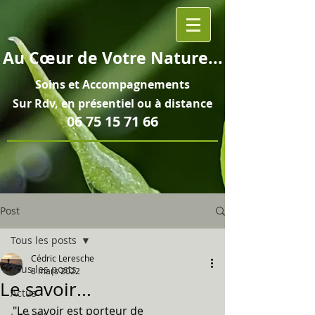
Au
Cœur
de Votre Nature...
Soins et
Accompagnements
Sur Rdv, en pré
sentiel ou à distance
06 75 15 71 66
Post
Tous les posts
Cédric Leresche
Tous les posts
8 mars 2022
Le savoir...
Actus
"Le savoir est porteur de 