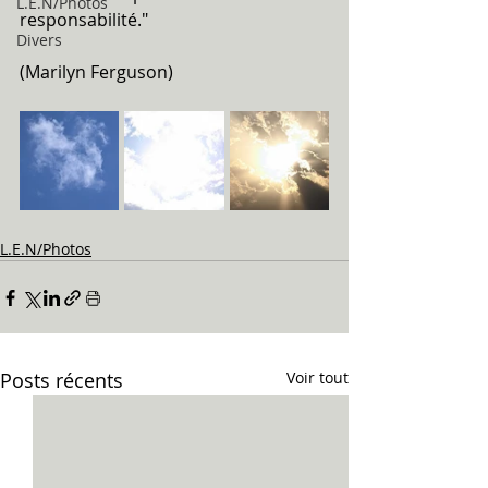
L.E.N/Photos
responsabilité."
Divers
(Marilyn Ferguson)
L.E.N/Photos
Posts récents
Voir tout