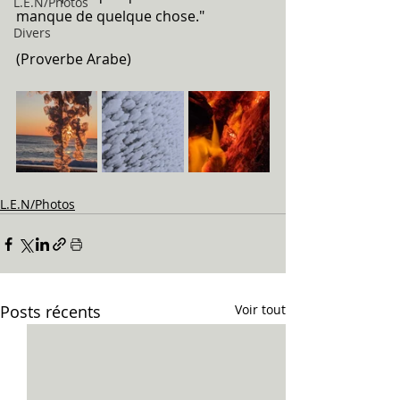
L.E.N/Photos
manque de quelque chose."
Divers
(Proverbe Arabe)
L.E.N/Photos
Posts récents
Voir tout