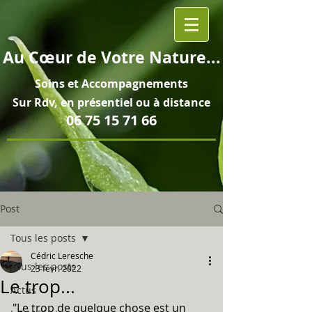
Au
Cœur
de Votre Nature...
Soins et
Accompagnements
Sur Rdv, en pré
sentiel ou à distance
06 75 15 71 66
Post
Tous les posts
Cédric Leresche
Tous les posts
23 févr. 2022
Le trop...
Actus
"Le trop de quelque chose est un 