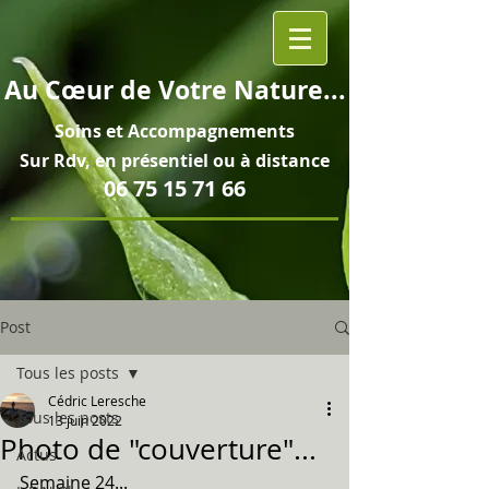
Au
Cœur
de Votre Nature...
Soins et
Accompagnements
Sur Rdv, en pré
sentiel ou à distance
06 75 15 71 66
Post
Tous les posts
Cédric Leresche
Tous les posts
13 juin 2022
Photo de "couverture"...
Actus
Semaine 24...