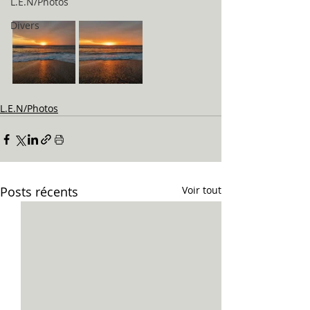
L.E.N/Photos
Divers
L.E.N/Photos
Posts récents
Voir tout