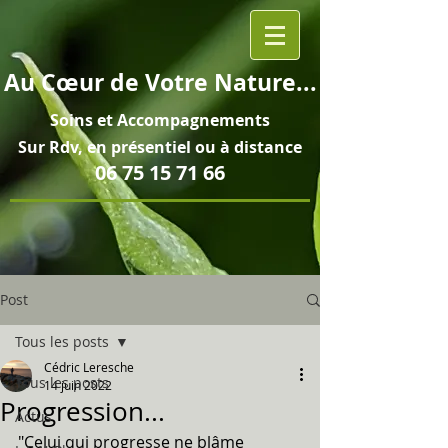
Au
Cœur
de Votre Nature...
Soins et
Accompagnements
Sur Rdv, en pré
sentiel ou à distance
06 75 15 71 66
Post
Tous les posts
Cédric Leresche
Tous les posts
14 juin 2022
Progression...
Actus
"Celui qui progresse ne blâme 