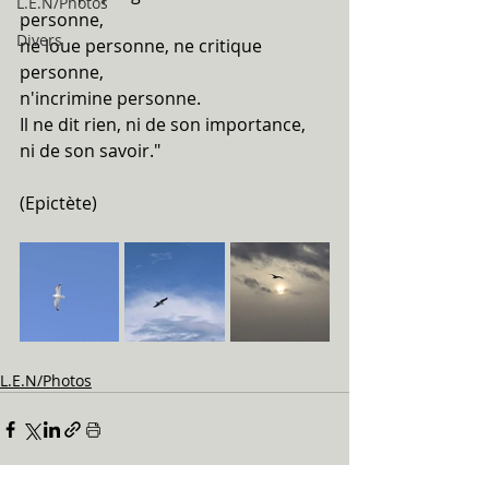
L.E.N/Photos
personne, 
Divers
ne loue personne, ne critique 
personne, 
n'incrimine personne. 
Il ne dit rien, ni de son importance, 
ni de son savoir."
(Epictète)
L.E.N/Photos