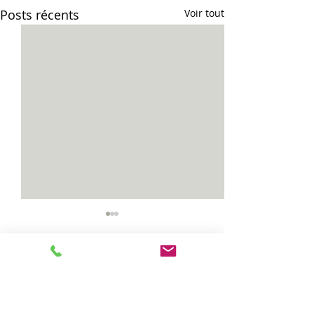
Posts récents
Voir tout
Vias...
Celles...
Commentaires