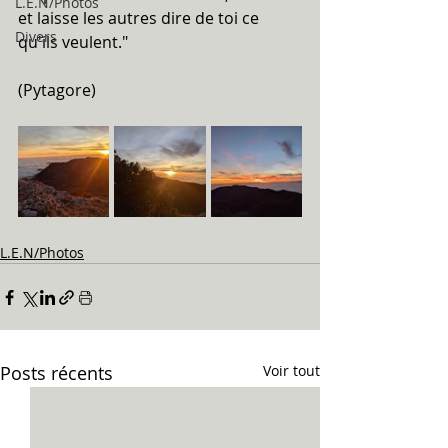
L.E.N/Photos
et laisse les autres dire de toi ce 
Divers
qu'ils veulent."
(Pytagore)
L.E.N/Photos
Posts récents
Voir tout