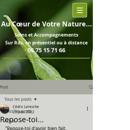
Au
Cœur
de Votre Nature...
Soins et
Accompagnements
Sur Rdv, en pré
sentiel ou à distance
06 75 15 71 66
Post
Tous les posts
Cédric Leresche
Tous les posts
23 janv. 2022
Repose-toi...
Actus
"Repose-toi d'avoir bien fait, 