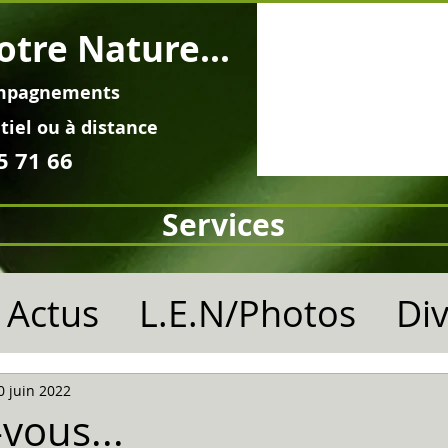
otre Nature...
mpagnements
tiel ou à distance
5 71 66
Services
Actus
L.E.N/Photos
Di
0 juin 2022
vous...