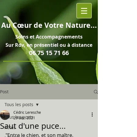
Au
Cœur
de Votre Nature...
Soins et
Accompagnements
Sur Rdv, en pré
sentiel ou à distance
06 75 15 71 66
Post
Tous les posts
Cédric Leresche
Tous les posts
29 déc. 2021
Saut d'une puce...
Actus
"Entre le chien, et son maître, 