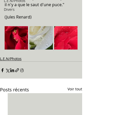
L.E.N/Photos
il n'y a que le saut d'une puce."
Divers
(Jules Renard)
L.E.N/Photos
Posts récents
Voir tout