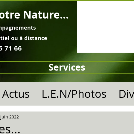
otre Nature...
mpagnements
tiel ou à distance
5 71 66
Services
Actus
L.E.N/Photos
Di
 juin 2022
es...