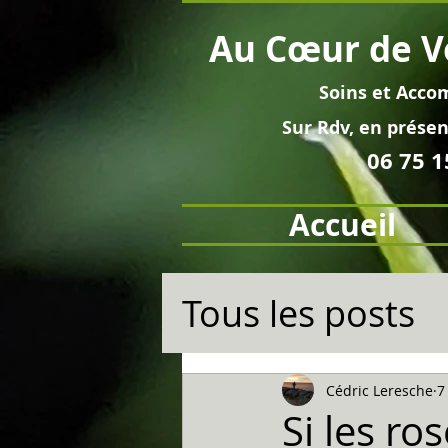
Au
Cœur
de V
Soins et
Acco
Sur Rdv, en pré
sen
06 75 1
Accueil
Tous les posts
Cédric Leresche
7
Si les ros