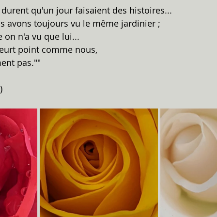
 durent qu'un jour faisaient des histoires...  
us avons toujours vu le même jardinier ;  
n n'a vu que lui...  
eurt point comme nous,  
ent pas.""
)