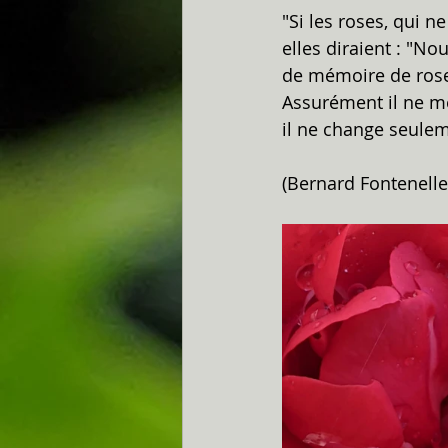
"Si les roses, qui ne
elles diraient : "No
de mémoire de rose o
Assurément il ne m
il ne change seulem
(Bernard Fontenelle