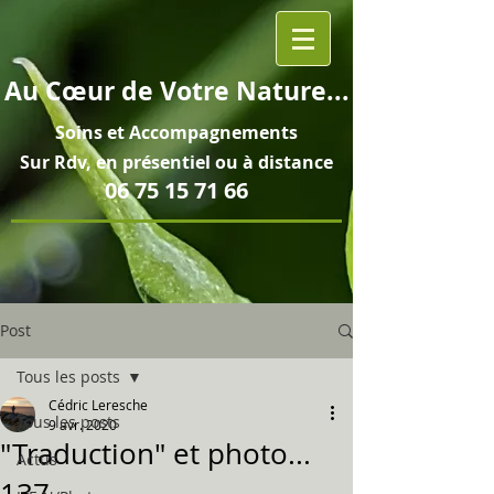
Au
Cœur
de Votre Nature...
Soins et
Accompagnements
Sur Rdv, en pré
sentiel ou à distance
06 75 15 71 66
Post
Tous les posts
Cédric Leresche
Tous les posts
9 avr. 2020
"Traduction" et photo...
Actus
137...