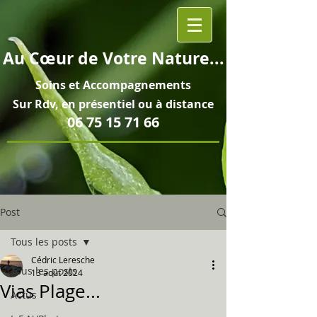
Au
Cœur
de Votre Nature...
Soins et
Accompagnements
Sur Rdv, en pré
sentiel ou à distance
06 75 15 71 66
Post
Tous les posts
Cédric Leresche
Tous les posts
13 août 2024
Vias Plage...
Actus