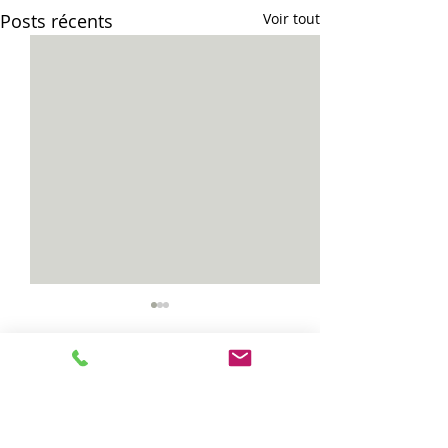
Posts récents
Voir tout
Vias...
Celles...
Commentaires